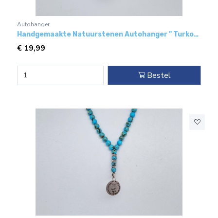
Autohanger
Handgemaakte Natuurstenen Autohanger " Turkoois bakeliet"- Met metaal hanger - "Familie"
€
19,99
Bestel