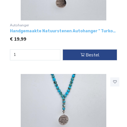
Autohanger
Handgemaakte Natuurstenen Autohanger " Turkoois bakeliet"- Met metaal hanger - "Vader en dochter"
€
19,99
Bestel