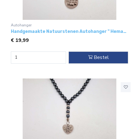
Autohanger
Handgemaakte Natuurstenen Autohanger " Hematiet"- Met metaal hanger - "Mom"
€
19,99
Bestel