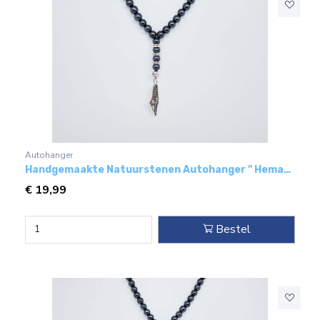
Autohanger
Handgemaakte Natuurstenen Autohanger " Hematiet"- Met metaal hanger - " Palestina"
€
19,99
Bestel