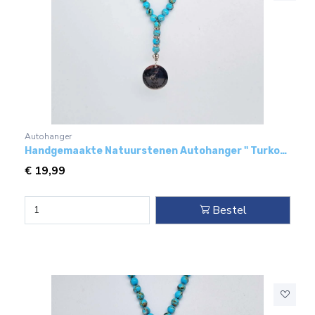
Autohanger
Handgemaakte Natuurstenen Autohanger " Turkoois bakeliet"- Met metaal hanger - " Mijn vader"
€
19,99
Bestel