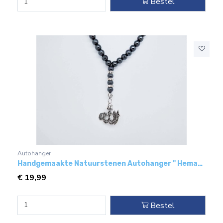
Bestel
Autohanger
Handgemaakte Natuurstenen Autohanger " Hematiet"- Met metaal hanger - " Allah"
€
19,99
Bestel