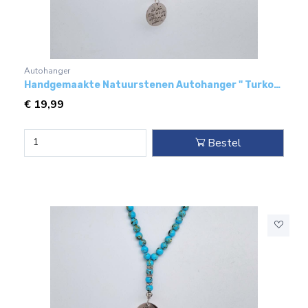
Autohanger
Handgemaakte Natuurstenen Autohanger " Turkoois bakeliet"- Met metaal hanger - " Reisgebed"
€
19,99
Bestel