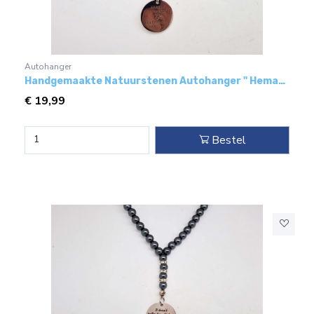
Autohanger
Handgemaakte Natuurstenen Autohanger " Hematiet"- Met metaal hanger - "Vader en dochter"
€
19,99
Bestel