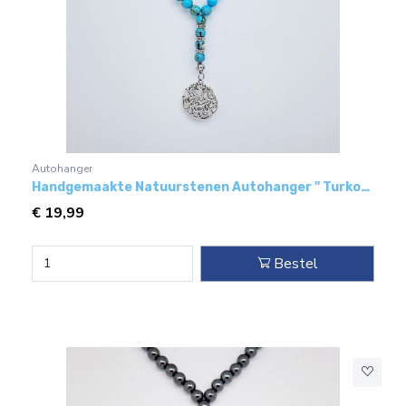
Autohanger
Handgemaakte Natuurstenen Autohanger " Turkoois bakeliet"- Met metaal hanger - "Qul aeuadh"
€
19,99
Bestel