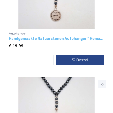
Autohanger
Handgemaakte Natuurstenen Autohanger " Hematiet"- Met metaal hanger - "mijn dochter"
€
19,99
Bestel