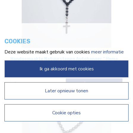
COOKIES
Deze website maakt gebruik van cookies
meer informatie
Autohanger
Handgemaakte Natuurstenen Autohanger " Hematiet"- Met metaal hanger - " Hematiet Kruis"
€
19,99
ik ga akkoord met cookies
Bestel
later opnieuw tonen
cookie opties