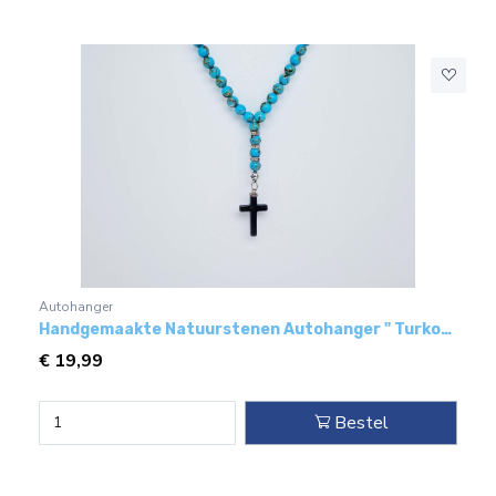
Autohanger
Handgemaakte Natuurstenen Autohanger " Turkoois bakeliet"- Met metaal hanger - "Hematiet Kruis"
€
19,99
Bestel