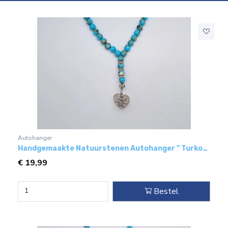
Autohanger
Handgemaakte Natuurstenen Autohanger " Turkoois bakeliet"- Met metaal hanger - "Dad"
€
19,99
Bestel