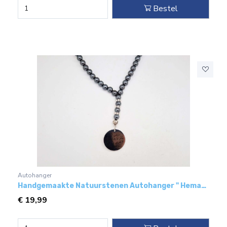
Bestel
Autohanger
Handgemaakte Natuurstenen Autohanger " Hematiet"- Met metaal hanger - "subhan allah"
€
19,99