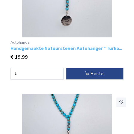
Autohanger
Handgemaakte Natuurstenen Autohanger " Turkoois bakeliet"- Met metaal hanger - " Mijn zoon"
€
19,99
Bestel