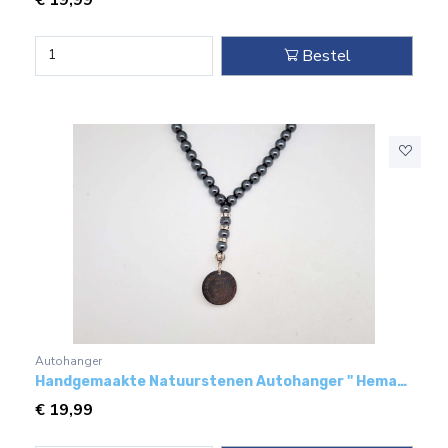
€
19,99
Bestel
Autohanger
Handgemaakte Natuurstenen Autohanger " Hematiet"- Met metaal hanger - "mijn broer"
€
19,99