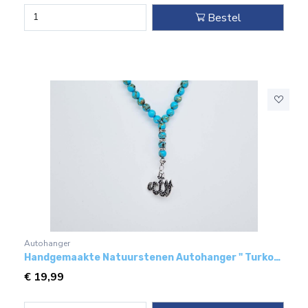
Bestel
Autohanger
Handgemaakte Natuurstenen Autohanger " Turkoois bakeliet"- Met metaal hanger - "Allah"
€
19,99