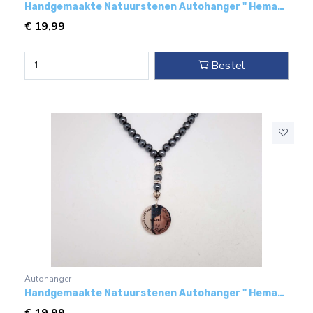
Handgemaakte Natuurstenen Autohanger " Hematiet"- Met metaal hanger - "mijn vader"
€
19,99
Bestel
Autohanger
Handgemaakte Natuurstenen Autohanger " Hematiet"- Met metaal hanger - "Mijn moeder"