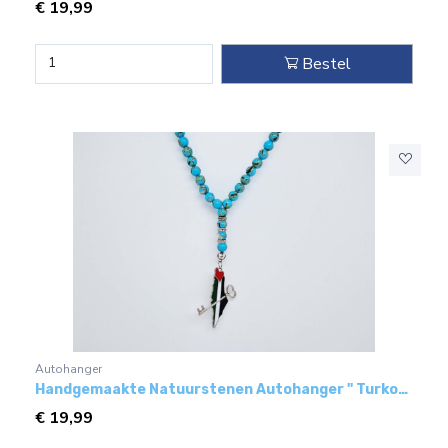
€
19,99
Bestel
Autohanger
Handgemaakte Natuurstenen Autohanger " Turkoois bakeliet"- Met metaal hanger - "Sleutel tot Palestina"
€
19,99