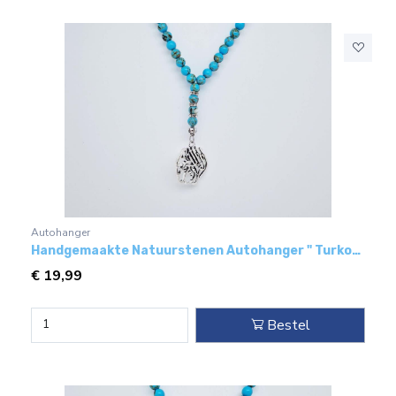
Autohanger
Handgemaakte Natuurstenen Autohanger " Turkoois bakeliet"- Met metaal hanger - "Koran"
€
19,99
Bestel