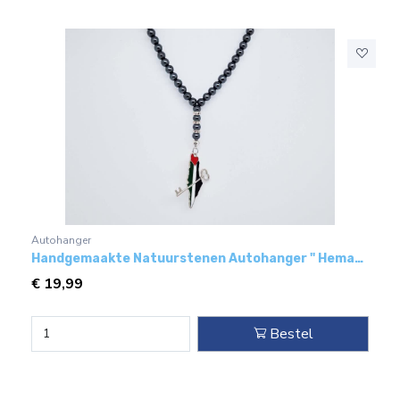
Autohanger
Handgemaakte Natuurstenen Autohanger " Hematiet"- Met metaal hanger - " Sleutel tot Palestina"
€
19,99
Bestel