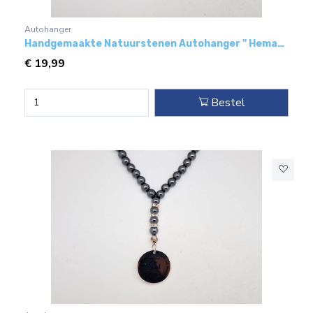
Autohanger
Handgemaakte Natuurstenen Autohanger " Hematiet"- Met metaal hanger - "Dad"
€
19,99
Bestel