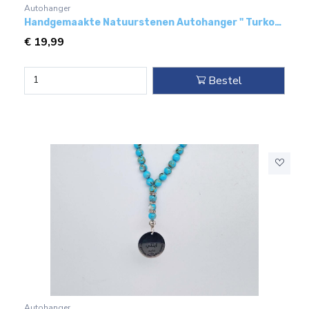
Autohanger
Handgemaakte Natuurstenen Autohanger " Turkoois bakeliet"- Met metaal hanger - "Mijn broer"
€
19,99
Bestel
Autohanger