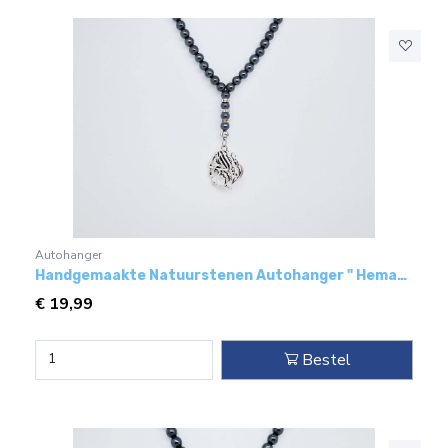
Autohanger
Handgemaakte Natuurstenen Autohanger " Hematiet"- Met metaal hanger - " Koran"
€
19,99
Bestel