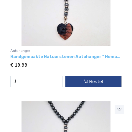
Autohanger
Handgemaakte Natuurstenen Autohanger " Hematiet"- Met metaal hanger - "Moeder van de dochter van de vader"
€
19,99
Bestel