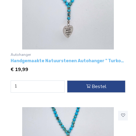
Autohanger
Handgemaakte Natuurstenen Autohanger " Turkoois bakeliet"- Met metaal hanger - " Moeder van de dochter van de vader"
€
19,99
Bestel