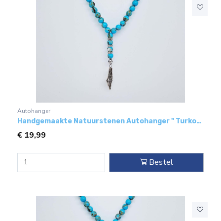
Autohanger
Handgemaakte Natuurstenen Autohanger " Turkoois bakeliet"- Met metaal hanger - "Palestina"
€
19,99
Bestel