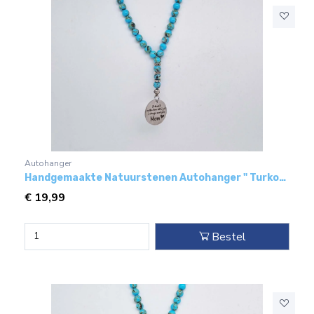
Autohanger
Handgemaakte Natuurstenen Autohanger " Turkoois bakeliet"- Met metaal hanger - " Mom"
€
19,99
Bestel