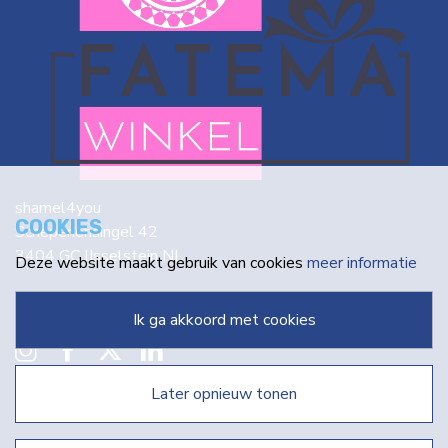
shamel4you
COOKIES
Schepenensingel 42
3404 GC IJsselstein NL
Deze website maakt gebruik van cookies
meer informatie
info@fatema.nl
ik ga akkoord met cookies
later opnieuw tonen