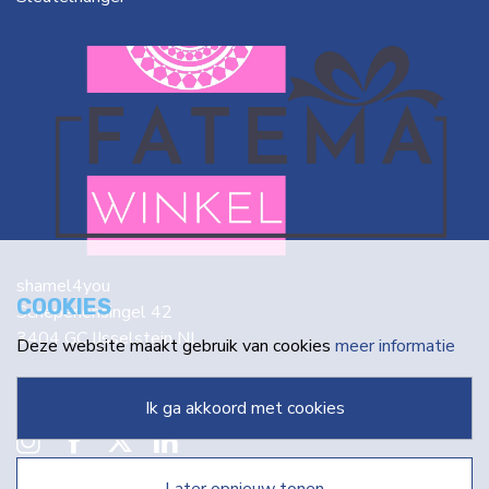
shamel4you
COOKIES
Schepenensingel 42
3404 GC IJsselstein NL
Deze website maakt gebruik van cookies
meer informatie
info@fatema.nl
ik ga akkoord met cookies