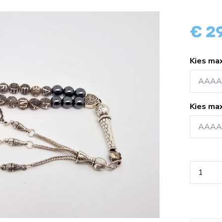
€ 2
Kies m
Kies m