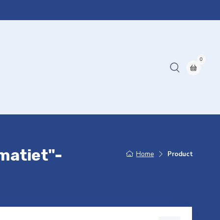
0
matiet"-
Home
Product