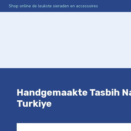
Shop online de leukste sieraden en accessoires
Home
Webshop
Media App Activatie
Netwerken Int
Handgemaakte Tasbih N
Turkiye