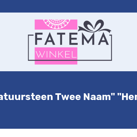
ernet
Autohanger
Sleutelhanger
Contact
Winkelwagen
atuursteen Twee Naam" "He