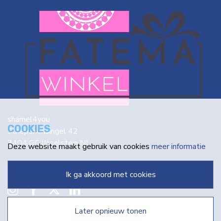
shamel4you
COOKIES
Schepenensingel 42
3404 GC IJsselstein NL
Deze website maakt gebruik van cookies
meer informatie
info@fatema.nl
ik ga akkoord met cookies
later opnieuw tonen