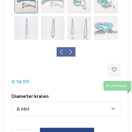
€ 16,99
In voorraad
Diameter kralen
8 MM