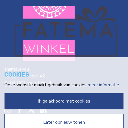
shamel4you
COOKIES
Schepenensingel 42
3404 GC IJsselstein NL
Deze website maakt gebruik van cookies
meer informatie
info@fatema.nl
ik ga akkoord met cookies
later opnieuw tonen