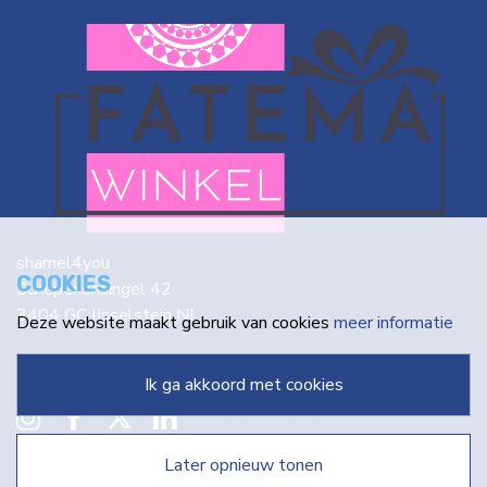
shamel4you
COOKIES
Schepenensingel 42
3404 GC IJsselstein NL
Deze website maakt gebruik van cookies
meer informatie
info@fatema.nl
ik ga akkoord met cookies
later opnieuw tonen