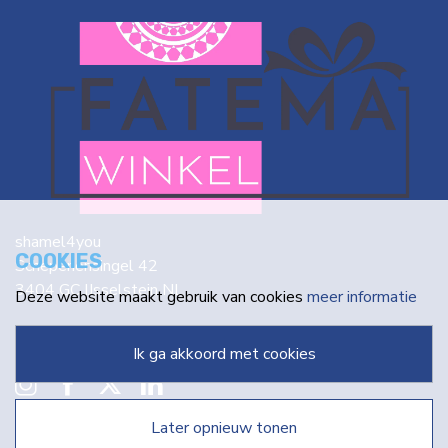
shamel4you
COOKIES
Schepenensingel 42
3404 GC IJsselstein NL
Deze website maakt gebruik van cookies
meer informatie
info@fatema.nl
ik ga akkoord met cookies
later opnieuw tonen