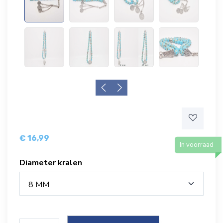
€ 16,99
In voorraad
Diameter kralen
8 MM