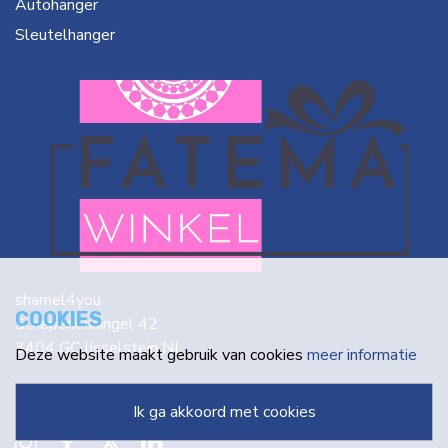
Autohanger
Sleutelhanger
shamel4you
COOKIES
Schepenensingel 42
3404 GC IJsselstein NL
Deze website maakt gebruik van cookies
meer informatie
info@fatema.nl
ik ga akkoord met cookies