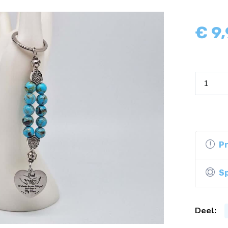
€
9
P
Sp
Deel: