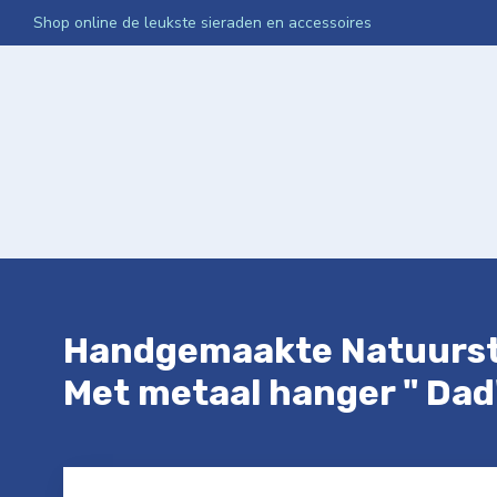
Shop online de leukste sieraden en accessoires
Home
Webshop
Media App Activatie
Netwerken Int
Handgemaakte Natuurste
Met metaal hanger " Dad