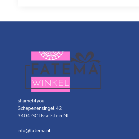
shamel4you
Schepenensingel 42
3404 GC IJsselstein NL
info@fatema.nl