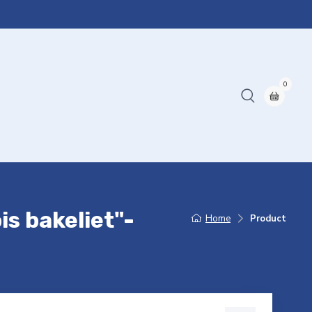
0
s bakeliet"-
Home
Product