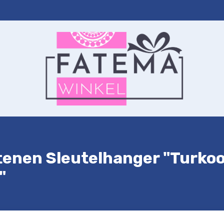
ernet
Autohanger
Sleutelhanger
Contact
Winkelwagen
nen Sleutelhanger "Turkooi
"