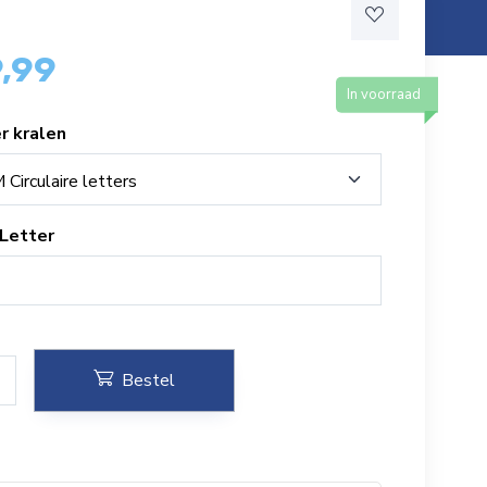
9,99
In voorraad
er kralen
Circulaire letters
 Letter
Bestel