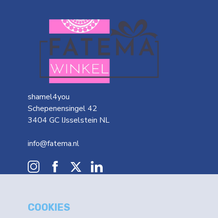
shamel4you
Schepenensingel 42
3404 GC IJsselstein NL
info@fatema.nl
COOKIES