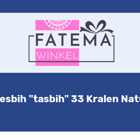
ernet
Autohanger
Sleutelhanger
Contact
Winkelwagen
sbih "tasbih" 33 Kralen Nat