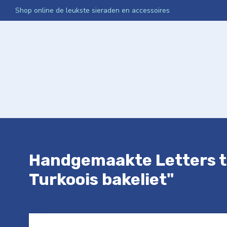
Shop online de leukste sieraden en accessoires
Home
Webshop
Media App Activatie
Netwerken Int
Handgemaakte Letters te
Turkoois bakeliet"