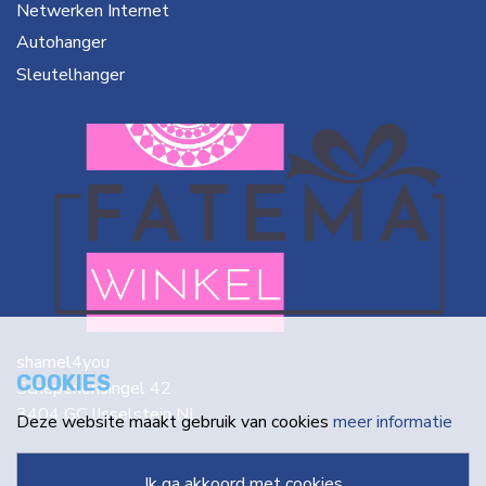
Netwerken Internet
Autohanger
Sleutelhanger
shamel4you
COOKIES
Schepenensingel 42
3404 GC IJsselstein NL
Deze website maakt gebruik van cookies
meer informatie
info@fatema.nl
ik ga akkoord met cookies