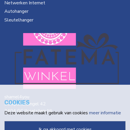
Netwerken Internet
Autohanger
Sleutelhanger
shamel4you
COOKIES
Schepenensingel 42
3404 GC IJsselstein NL
Deze website maakt gebruik van cookies
meer informatie
info@fatema.nl
ik ga akkoord met cookies