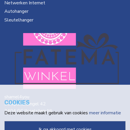
Netwerken Internet
Autohanger
Sleutelhanger
shamel4you
COOKIES
Schepenensingel 42
3404 GC IJsselstein NL
Deze website maakt gebruik van cookies
meer informatie
info@fatema.nl
ik ga akkoord met cookies