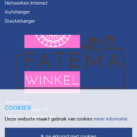
Netwerken Internet
Autohanger
Sleutelhanger
shamel4you
COOKIES
Schepenensingel 42
3404 GC IJsselstein NL
Deze website maakt gebruik van cookies
meer informatie
info@fatema.nl
ik ga akkoord met cookies