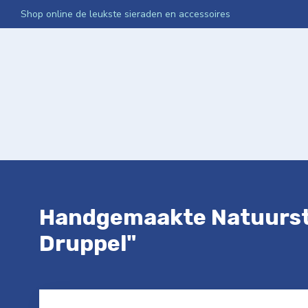
Shop online de leukste sieraden en accessoires
Home
Webshop
Media App Activatie
Netwerken Int
Handgemaakte Natuurste
Druppel"