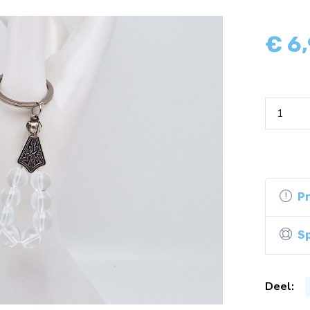
€
6
P
Sp
Deel: