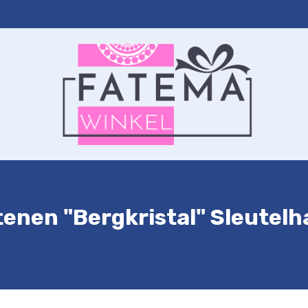
ernet
Autohanger
Sleutelhanger
Contact
Winkelwagen
nen "Bergkristal" Sleutelh