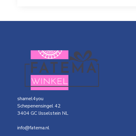
shamel4you
Schepenensingel 42
3404 GC IJsselstein NL
info@fatema.nl