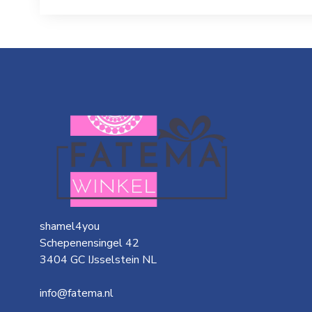
shamel4you
Schepenensingel 42
3404 GC IJsselstein NL
info@fatema.nl