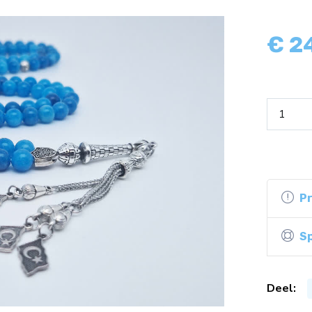
€
2
P
Sp
Deel: