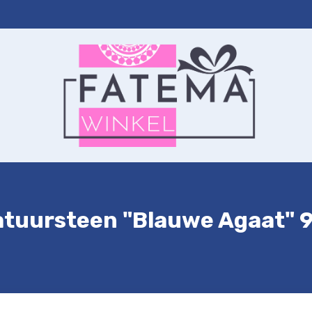
ernet
Autohanger
Sleutelhanger
Contact
Winkelwagen
tuursteen "Blauwe Agaat" 9