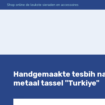
Shop online de leukste sieraden en accessoires
Home
Webshop
Media App Activatie
Netwerken Int
Handgemaakte tesbih na
metaal tassel "Turkiye"