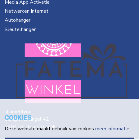
Media App Activatie
Netwerken Internet
Autohanger
Sleutelhanger
shamel4you
COOKIES
Schepenensingel 42
3404 GC IJsselstein NL
Deze website maakt gebruik van cookies
meer informatie