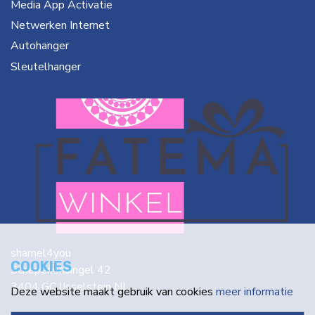
Media App Activatie
Netwerken Internet
Autohanger
Sleutelhanger
shamel4you
COOKIES
Schepenensingel 42
3404 GC IJsselstein NL
Deze website maakt gebruik van cookies
meer informatie