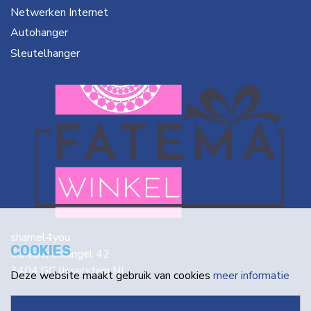
Netwerken Internet
Autohanger
Sleutelhanger
shamel4you
COOKIES
Schepenensingel 42
3404 GC IJsselstein NL
Deze website maakt gebruik van cookies
meer informatie
info@fatema.nl