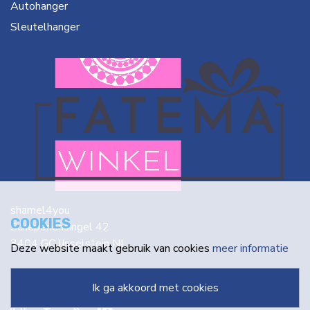
Autohanger
Sleutelhanger
shamel4you
COOKIES
Schepenensingel 42
3404 GC IJsselstein NL
Deze website maakt gebruik van cookies
meer informatie
info@fatema.nl
ik ga akkoord met cookies