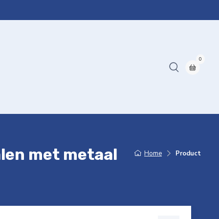
0
alen met metaal
Home
Product