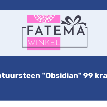
ernet
Autohanger
Sleutelhanger
Contact
Winkelwagen
tuursteen "Obsidian" 99 kr