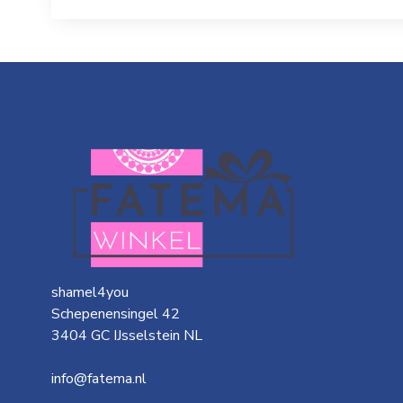
shamel4you
Schepenensingel 42
3404 GC IJsselstein NL
info@fatema.nl