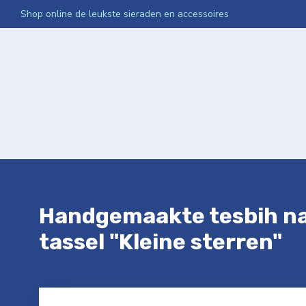
Shop online de leukste sieraden en accessoires
Home
Webshop
Media App Activatie
Netwerken Int
Handgemaakte tesbih na
tassel "Kleine sterren"