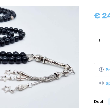
€
2
P
Sp
Deel: