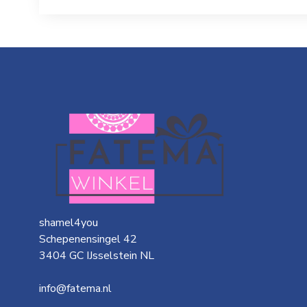
shamel4you
Schepenensingel 42
3404 GC IJsselstein NL
info@fatema.nl