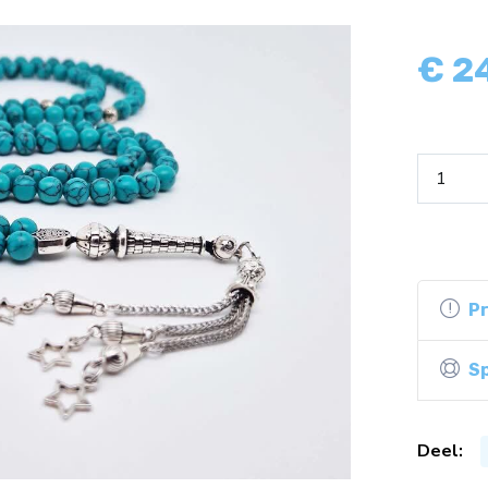
€
2
P
Sp
Deel: