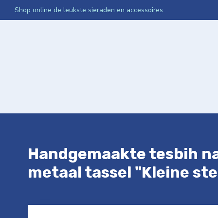
Shop online de leukste sieraden en accessoires
Home
Webshop
Media App Activatie
Netwerken Int
Handgemaakte tesbih na
metaal tassel "Kleine st