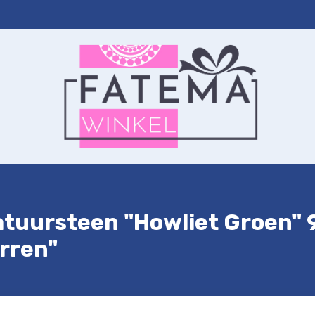
ernet
Autohanger
Sleutelhanger
Contact
Winkelwagen
tuursteen "Howliet Groen" 
erren"